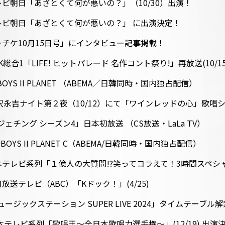
ビ朝日「あざとくて何が悪いの？」（10/30）出演！
レビ朝日「あざとくて何が悪いの？」 に出演決定！
チケ10月15日号」にインタビュー記事掲載！
合1「LIFE! ヒットパレード 名作コント祭り!」再放送(10/1
 BOYS II PLANET （ABEMA／日韓同時・国内独占配信）
」の矢沢永吉ナイト第２夜（10/12）にて「ワインレッドの心」歌
「ジェチング シーズン4」日本初放送 （CS放送・LaLa TV）
BOYS II PLANET C（ABEMA/日韓同時・国内独占配信）
テレビ系列「１億人の大質問!?笑ってコラえて！3時間スペシャル
送テレビ（ABC）「Kドック！」(4/25)
ミュージックステーション SUPER LIVE 2024」タイムテーブル
テレビ系列「歌唱王～全日本歌唱力選手権～」(12/19) 出演