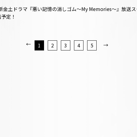
の新金土ドラマ『悪い記憶の消しゴム～My Memories～』
信予定！
←
→
1
2
3
4
5