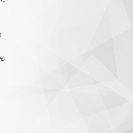
！
発売）