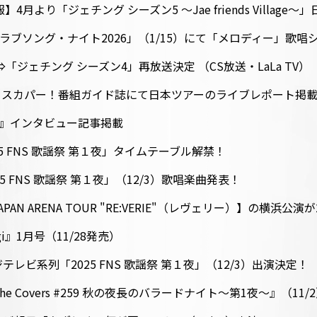
】4月より「ジェチング シーズン5 ～Jae friends Villag
SP#16 ラブソング・ナイト2026」（1/15）にて「メロディー」
⇒「ジェチング シーズン4」再放送決定 （CS放送・LaLa TV）
発売 スカパー！番組ガイド誌にて日本ツアーのライブレポート掲
ni』インタビュー記事掲載
025 FNS 歌謡祭 第１夜」タイムテーブル解禁！
5 FNS 歌謡祭 第１夜」（12/3）歌唱楽曲発表！
G JAPAN ARENA TOUR "RE:VERIE"（レヴェリー）】の横
i』1月号（11/28発売）
レビ系列「2025 FNS 歌謡祭 第１夜」（12/3）出演決定！
e Covers #259 秋の夜長のバラードナイト〜第1夜〜』（