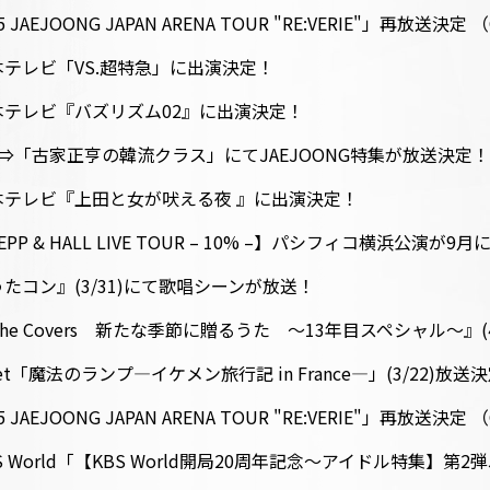
5 JAEJOONG JAPAN ARENA TOUR "RE:VERIE"」再放送決
テレビ「VS.超特急」に出演決定！
テレビ『バズリズム02』に出演決定！
報⇒「古家正亨の韓流クラス」にてJAEJOONG特集が放送決定！
本テレビ『上田と女が吠える夜 』に出演決定！
G ZEPP & HALL LIVE TOUR – 10% –】パシフィコ横浜公
たコン』(3/31)にて歌唱シーンが放送！
e Covers 新たな季節に贈るうた 〜13年目スペシャル〜』
「魔法のランプ―イケメン旅行記 in France―」(3/22)放送
5 JAEJOONG JAPAN ARENA TOUR "RE:VERIE"」再放送決
World「【KBS World開局20周年記念～アイドル特集】第2弾