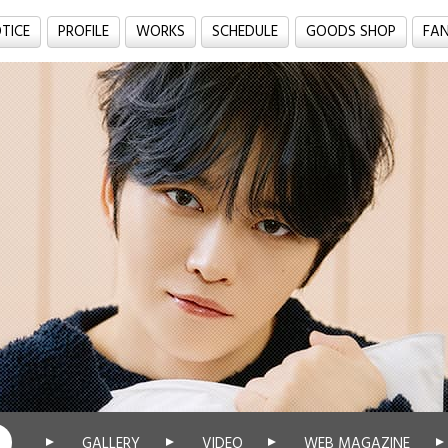
TICE
PROFILE
WORKS
SCHEDULE
GOODS SHOP
FA
GALLERY
VIDEO
WEB MAGAZINE