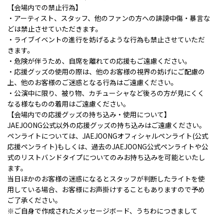
【会場内での禁止行為】
・アーティスト、スタッフ、他のファンの方への誹謗中傷・暴言な
どは禁止させていただきます。
・ライブイベントの進行を妨げるような行為も禁止させていただ
きます。
・危険が伴うため、自席を離れての応援もご遠慮ください。
・応援グッズの使用の際は、他のお客様の視界の妨げにご配慮の
上、他のお客様のご迷惑となる行為はご遠慮ください。
・公演中に限り、被り物、カチューシャなど後ろの方が見にくく
なる様なものの着用はご遠慮ください。
【会場内での応援グッズの持ち込み・使用について】
JAEJOONG公式以外の応援グッズの持ち込みはご遠慮ください。
ペンライトについては、JAEJOONGオフィシャルペンライト(公式
応援ペンライト)もしくは、過去のJAEJOONG公式ペンライトや公
式のリストバンドタイプについてのみお持ち込みを可能といたし
ます。
当日ほかのお客様の迷惑になるとスタッフが判断したライトを使
用している場合、お客様にお声掛けすることもありますので予め
ご了承ください。
※ご自身で作成されたメッセージボード、うちわにつきまして