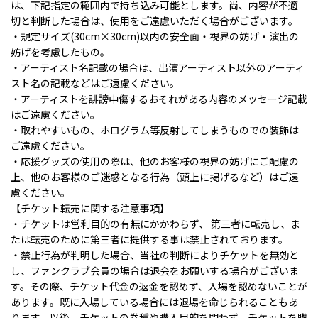
は、下記指定の範囲内で持ち込み可能とします。尚、内容が不適
切と判断した場合は、使用をご遠慮いただく場合がございます。
・規定サイズ(30cm×30cm)以内の安全面・視界の妨げ・演出の
妨げを考慮したもの。
・アーティスト名記載の場合は、出演アーティスト以外のアーティ
スト名の記載などはご遠慮ください。
・アーティストを誹謗中傷するおそれがある内容のメッセージ記載
はご遠慮ください。
・取れやすいもの、ホログラム等反射してしまうものでの装飾は
ご遠慮ください。
・応援グッズの使用の際は、他のお客様の視界の妨げにご配慮の
上、他のお客様のご迷惑となる行為（頭上に掲げるなど）はご遠
慮ください。
【チケット転売に関する注意事項】
・チケットは営利目的の有無にかかわらず、 第三者に転売し、ま
たは転売のために第三者に提供する事は禁止されております。
・禁止行為が判明した場合、当社の判断によりチケットを無効と
し、ファンクラブ会員の場合は退会をお願いする場合がございま
す。その際、チケット代金の返金を認めず、入場を認めないことが
あります。既に入場している場合には退場を命じられることもあ
ります。以後、チケットの券種や購入目的を問わず、チケットを購