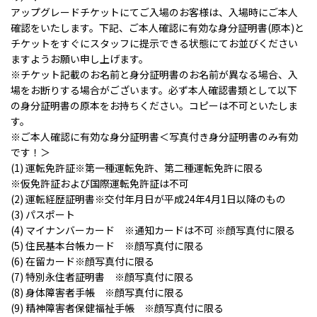
アップグレードチケットにてご入場のお客様は、入場時にご本人
確認をいたします。下記、ご本人確認に有効な身分証明書(原本)と
チケットをすぐにスタッフに提示できる状態にてお並びください
ますようお願い申し上げます。
※チケット記載のお名前と身分証明書のお名前が異なる場合、入
場をお断りする場合がございます。必ず本人確認書類として以下
の身分証明書の原本をお持ちください。コピーは不可といたしま
す。
※ご本人確認に有効な身分証明書＜写真付き身分証明書のみ有効
です！＞
(1) 運転免許証※第一種運転免許、第二種運転免許に限る
※仮免許証および国際運転免許証は不可
(2) 運転経歴証明書※交付年月日が平成24年4月1日以降のもの
(3) パスポート
(4) マイナンバーカード ※通知カードは不可 ※顔写真付に限る
(5) 住民基本台帳カード ※顔写真付に限る
(6) 在留カード※顔写真付に限る
(7) 特別永住者証明書 ※顔写真付に限る
(8) 身体障害者手帳 ※顔写真付に限る
(9) 精神障害者保健福祉手帳 ※顔写真付に限る