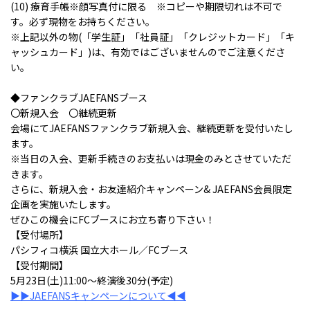
(10) 療育手帳※顔写真付に限る ※コピーや期限切れは不可で
す。必ず現物をお持ちください。
※上記以外の物(「学生証」「社員証」「クレジットカード」「キ
ャッシュカード」)は、有効ではございませんのでご注意くださ
い。
◆ファンクラブJAEFANSブース
〇新規入会 〇継続更新
会場にてJAEFANSファンクラブ新規入会、継続更新を受付いたし
ます。
※当日の入会、更新手続きのお支払いは現金のみとさせていただ
きます。
さらに、新規入会・お友達紹介キャンペーン& JAEFANS会員限定
企画を実施いたします。
ぜひこの機会にFCブースにお立ち寄り下さい！
【受付場所】
パシフィコ横浜 国立大ホール／FCブース
【受付期間】
5月23日(土)11:00～終演後30分(予定)
▶▶JAEFANSキャンペーンについて◀◀