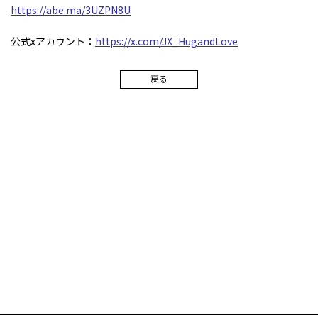
https://abe.ma/3UZPN8U
公式xアカウント：
https://x.com/JX_HugandLove
戻る