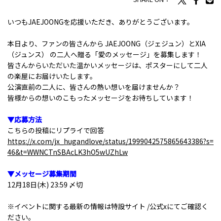
いつもJAEJOONGを応援いただき、ありがとうございます。
本日より、ファンの皆さんから JAEJOONG（ジェジュン）とXIA
（ジュンス） の二人へ贈る「愛のメッセージ」を募集します！
皆さんからいただいた温かいメッセージは、ポスターにして二人
の楽屋にお届けいたします。
公演直前の二人に、皆さんの熱い想いを届けませんか？
皆様からの想いのこもったメッセージをお待ちしています！
▼応募方法
こちらの投稿にリプライで回答
https://x.com/jx_hugandlove/status/1999042575865643386?s=
46&t=WWNCTnSBAcLK3hO5wUZhLw
▼メッセージ募集期間
12月18日(木) 23:59 〆切
※イベントに関する最新の情報は特設サイト /公式xにてご確認く
ださい。