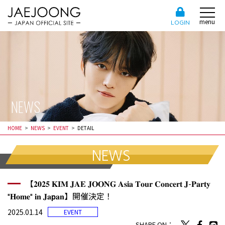
menu
LOGIN
NEWS
HOME
NEWS
EVENT
DETAIL
NEWS
【𝟐𝟎𝟐𝟓 𝐊𝐈𝐌 𝐉𝐀𝐄 𝐉𝐎𝐎𝐍𝐆 𝐀𝐬𝐢𝐚 𝐓𝐨𝐮𝐫 𝐂𝐨𝐧𝐜𝐞𝐫𝐭 𝐉-𝐏𝐚𝐫𝐭𝐲
"𝐇𝐨𝐦𝐞" 𝐢𝐧 𝐉𝐚𝗽𝐚𝐧️】開催決定！
2025.01.14
EVENT
SHARE ON：