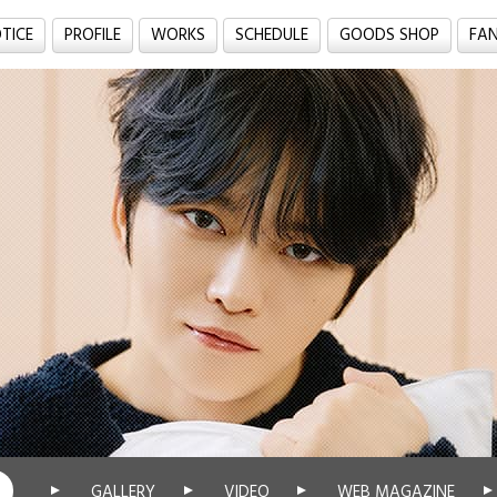
TICE
PROFILE
WORKS
SCHEDULE
GOODS SHOP
FA
GALLERY
VIDEO
WEB MAGAZINE