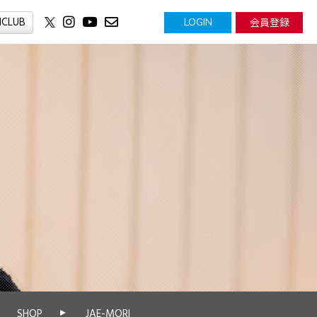
NCLUB
会員登録
LOGIN
SHOP
JAE-MORI