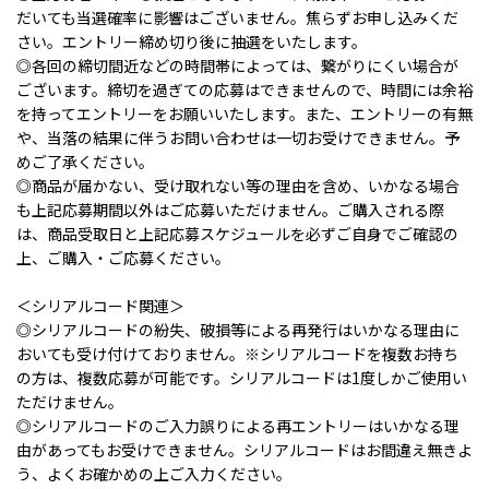
だいても当選確率に影響はございません。焦らずお申し込みくだ
さい。エントリー締め切り後に抽選をいたします。
◎各回の締切間近などの時間帯によっては、繋がりにくい場合が
ございます。締切を過ぎての応募はできませんので、時間には余裕
を持ってエントリーをお願いいたします。また、エントリーの有無
や、当落の結果に伴うお問い合わせは一切お受けできません。予
めご了承ください。
◎商品が届かない、受け取れない等の理由を含め、いかなる場合
も上記応募期間以外はご応募いただけません。ご購入される際
は、商品受取日と上記応募スケジュールを必ずご自身でご確認の
上、ご購入・ご応募ください。
＜シリアルコード関連＞
◎シリアルコードの紛失、破損等による再発行はいかなる理由に
おいても受け付けておりません。※シリアルコードを複数お持ち
の方は、複数応募が可能です。シリアルコードは1度しかご使用い
ただけません。
◎シリアルコードのご入力誤りによる再エントリーはいかなる理
由があってもお受けできません。シリアルコードはお間違え無きよ
う、よくお確かめの上ご入力ください。