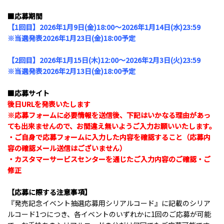
■応募期間
【
1
回目】
202
6
年
1
月
9
日
(
金
)18:00
～
2026
年
1
月
14
日
(
水
)23:59
※
当選発表
2026
年
1
月
23
日
(
金
)18:00
予定
【
2
回目】
2026
年
1
月
15
日
(
木
)12:00
～
2026
年2
月
3
日
(
火
)23:59
※
当選発表
2026
年
2
月
13
日
(
金
)18:00
予定
■応募サイト
後日URLを発表いたします
※応募フォームに必要情報を送信後、下記はいかなる理由があっ
ても出来ませんので、お間違え無いようご入力お願いいたします。
・ご自身で応募フォームに入力した内容を確認すること（応募内
容の確認メール送信はございません）
・カスタマーサービスセンターを通じたご入力内容のご確認・ご
修正
【応募に際する注意事項】
『発売記念イベント抽選応募用シリアルコード』に記載のシリア
ルコード1つにつき、各イベントのいずれかに1回のご応募が可能