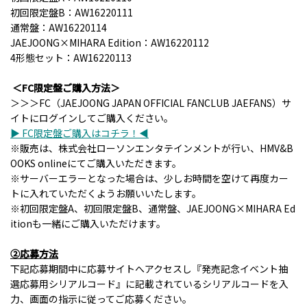
初回限定盤B：AW16220111
通常盤：AW16220114
JAEJOONG×MIHARA Edition：AW16220112
4形態セット：AW16220113
＜FC限定盤ご購入方法＞
＞＞＞FC（JAEJOONG JAPAN OFFICIAL FANCLUB JAEFANS）サ
イトにログインしてご購入ください。
▶ FC限定盤ご購入はコチラ！◀
※販売は、株式会社ローソンエンタテインメントが行い、HMV&B
OOKS onlineにてご購入いただきます。
※サーバーエラーとなった場合は、少しお時間を空けて再度カー
トに入れていただくようお願いいたします。
※初回限定盤A、初回限定盤B、通常盤、JAEJOONG×MIHARA Ed
itionも一緒にご購入いただけます。
②応募方法
下記応募期間中に応募サイトへアクセスし『発売記念イベント抽
選応募用シリアルコード』に記載されているシリアルコードを入
力、画面の指示に従ってご応募ください。