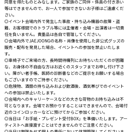
同意を得たものとみなします。ご家族のご同伴・係員の付き添い
等はできませんので、お一人で参加できないお子様はご遠慮くだ
さい。
◎イベント会場内外で発生した事故・持ち込み機器の故障・盗
難、お客様間でのトラブル等には主催者・会場・出演者は一切責
任を負いません。貴重品は各自で管理してください。
◎会場内外でJAEJOONGの名称・肖像を使用した非公式グッズの
販売・配布を発見した場合、イベントへの参加を禁止いたしま
す。
◎車椅子でご来場の方、長時間待機列にお待ちいただくのが困難
な、お身体の不自由な方はお近くのスタッフまでお申し付け下さ
い。障がい者手帳、医師の診断書などのご提示をお願いする場合
もございますのでご持参ください。
◎危険物、酒類の持ち込みおよび飲酒後、酒気帯びでのイベント
への参加は禁止いたします。
◎会場内へのキャリーケースなどの大きな荷物のお持ち込みは不
可となります。会場でお預かりすることはできませんので、会場付
近のコインロッカーなどに預けてからご参加ください。
◎当日は「お手紙・プレゼント受付BOX」を準備いたします。アー
ティストへ直接渡すことはできませんのでご注意ください。
◎当日は無理をせず個人の責任において体調管理してくださいま