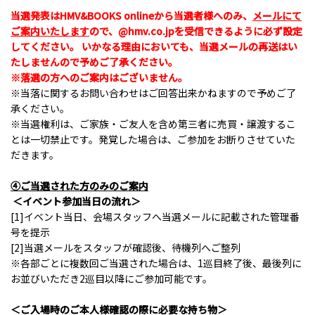
当選発表はHMV&BOOKS onlineから当選者様へのみ、
メールにて
ご案内いたします
ので、@hmv.co.jpを受信できるように必ず設定
してください。 いかなる理由においても、当選メールの再送はい
たしませんので予めご了承ください。
※落選の方へのご案内はございません。
※当落に関するお問い合わせはご回答出来かねますので予めご了
承ください。
※当選権利は、ご家族・ご友人を含め第三者に売買・譲渡するこ
とは一切禁止です。発覚した場合は、ご参加をお断りさせていた
だきます。
④ご当選された方のみのご案内
＜イベント参加当日の流れ＞
[1]イベント当日、会場スタッフへ当選メールに記載された管理番
号を提示
[2]当選メールをスタッフが確認後、待機列へご整列
※各部ごとに複数回ご当選された場合は、1巡目終了後、最後列に
お並びいただき2巡目以降にご参加可能です。
＜ご入場時のご本人様確認の際に必要な持ち物＞