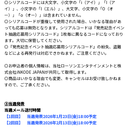
◎シリアルコードには大文字、小文字の「i（アイ）」「I（ア
イ）」、小文字の「l（エル）」、大文字、小文字の「O（オ
ー）」「o（オー）」は含まれていません。
◎シリアルコードが重複して使用された場合、いかなる理由があ
っても応募は無効となります。シリアルコードは『発売記念イベン
ト抽選応募用シリアルコード』1枚毎に異なるコードになっており
ます。大切に保管してください。
◎『発売記念イベント抽選応募用シリアルコード』の紛失、盗難
などによる再発行は対応できかねます。ご注意ください。
◎お申込者の個人情報は、当社ローソンエンタテインメントと株
式会社iNKODE JAPANが共同して取得します。
◎商品はいかなる理由でも変更、キャンセルはお受け致しかねま
すので、ご了承ください。
③当選発表
当選メール送付時間
【1回目】 当選発表2026年1月23日(金)18:00予定
【
2
回目】 当選発表
2026
年
2
月
13
日
(
金
)18:00
予定