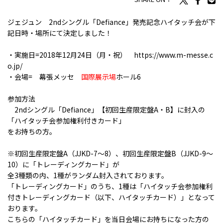
ジェジュン 2ndシングル「Defiance」発売記念ハイタッチ会が下
記日時・場所にて決定しました！
・実施日=2018年12月24日（月・祝）
https://www.m-messe.c
o.jp/
・会場= 幕張メッセ
国際展示場
ホール6
参加方法
2ndシングル「Defiance」【初回生産限定盤A・B】に封入の
「ハイタッチ会参加権利付きカード」
をお持ちの方。
※初回生産限定盤A（JJKD-7～8）、初回生産限定盤B（JJKD-9〜
10）に「トレーディングカード」が
全3種類の内、1種がランダム封入されております。
「トレーディングカード」のうち、1種は「ハイタッチ会参加権利
付きトレーディングカード（以下、ハイタッチカード）」となって
おります。
こちらの「ハイタッチカード」を当日会場にお持ちになった方の