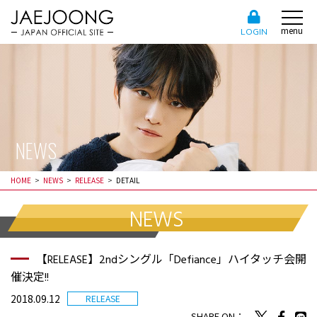
menu
LOGIN
NEWS
HOME
NEWS
RELEASE
DETAIL
NEWS
【RELEASE】2ndシングル「Defiance」ハイタッチ会開
催決定!!
2018.09.12
RELEASE
SHARE ON：