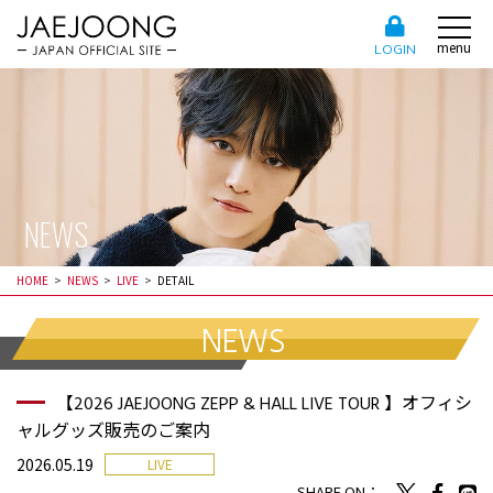
menu
LOGIN
NEWS
HOME
NEWS
LIVE
DETAIL
NEWS
【2026 JAEJOONG ZEPP & HALL LIVE TOUR 】オフィシ
ャルグッズ販売のご案内
2026.05.19
LIVE
SHARE ON：