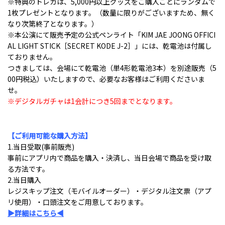
※特典のトレカは、5,000円以上グッズをご購入ごとにランダムで
1枚プレゼントとなります。（数量に限りがございますため、無く
なり次第終了となります。）
※本公演にて販売予定の公式ペンライト「KIM JAE JOONG OFFICI
AL LIGHT STICK［SECRET KODE J-2］」には、乾電池は付属し
ておりません。
つきましては、会場にて乾電池（単4形乾電池3本）を別途販売（5
00円税込）いたしますので、必要なお客様はご利用くださいま
せ。
※デジタルガチャは1会計につき5回までとなります。
【ご利用可能な購入方法】
1.当日受取(事前販売)
事前にアプリ内で商品を購入・決済し、当日会場で商品を受け取
る方法です。
2.当日購入
レジスキップ注文（モバイルオーダー）・デジタル注文票（アプ
リ使用）・口頭注文をご用意しております。
▶️詳細はこちら◀️