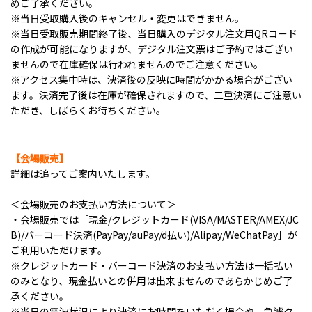
めご了承ください。
※当日受取購入後のキャンセル・変更はできません。
※当日受取販売期間終了後、当日購入のデジタル注文用QRコード
の作成が可能になりますが、デジタル注文票はご予約ではござい
ませんので在庫確保は行われませんのでご注意ください。
※アクセス集中時は、決済後の反映に時間がかかる場合がござい
ます。決済完了後は在庫が確保されますので、二重決済にご注意い
ただき、しばらくお待ちください。
【会場販売】
詳細は追ってご案内いたします。
＜会場販売のお支払い方法について＞
・会場販売では［現金/クレジットカード(VISA/MASTER/AMEX/JC
B)/バーコード決済(PayPay/auPay/d払い)/Alipay/WeChatPay］が
ご利用いただけます。
※クレジットカード・バーコード決済のお支払い方法は一括払い
のみとなり、現金払いとの併用は出来ませんのであらかじめご了
承ください。
※当日の電波状況により決済にお時間をいただく場合や、急遽ク